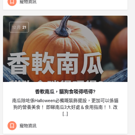
寵物資訊
12 月
21
香軟南瓜，貓狗食啖得唔得?
南瓜除咗係Halloween必備嘅裝飾擺設，更加可以係貓
狗的營養美食！ 即睇南瓜3大好處＆食用指南！ 1. 改
[…]
寵物資訊