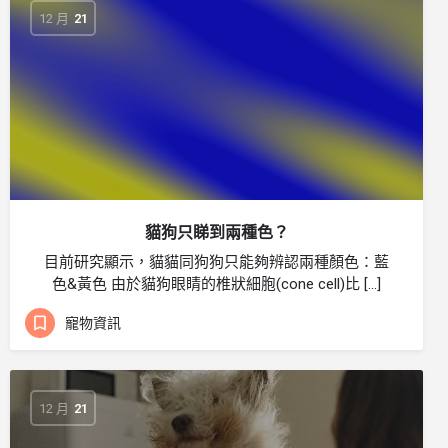
12 月
21
貓狗只睇到兩種色？
目前研究顯示，貓貓同狗狗只能夠辨認兩種顏色：藍
色&黃色 由於貓狗眼睛的椎狀細胞(cone cell)比 […]
寵物資訊
12 月
21