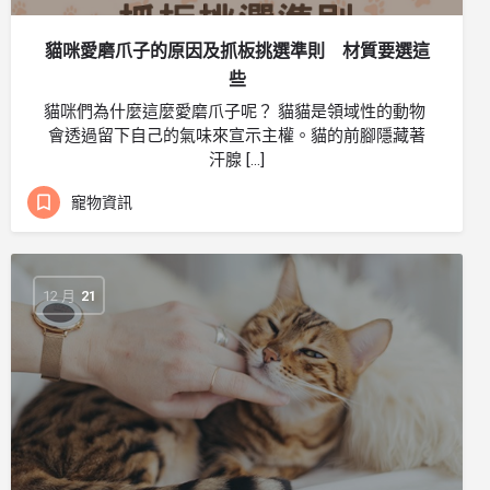
貓咪愛磨爪子的原因及抓板挑選準則 ​​材質要選這
些
貓咪們為什麼這麼愛磨爪子呢？ ​貓貓是領域性的動物 ​​
會透過留下自己的氣味來宣示主權。​​貓的前腳隱藏著
汗腺 […]
寵物資訊
12 月
21