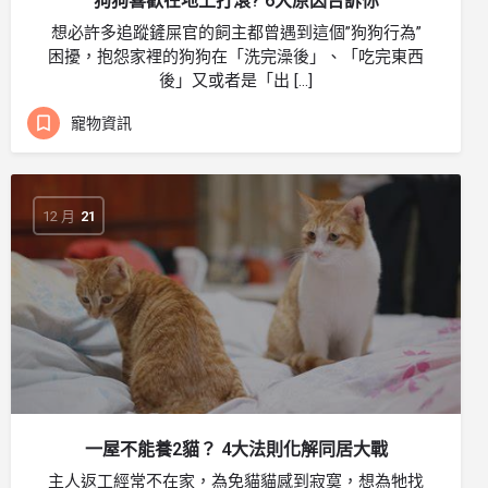
狗狗喜歡在地上打滾? 6大原因告訴你
想必許多追蹤鏟屎官的飼主都曾遇到這個”狗狗行為”
困擾，抱怨家裡的狗狗在「洗完澡後」、「吃完東西
後」又或者是「出 […]
寵物資訊
12 月
21
一屋不能養2貓？ 4大法則化解同居大戰
主人返工經常不在家，為免貓貓感到寂寞，想為牠找