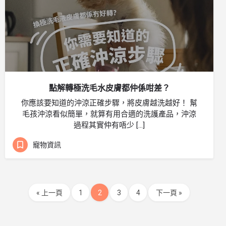
點解轉極洗毛水皮膚都仲係咁差？
你應該要知道的沖涼正確步驟，將皮膚越洗越好！ 幫
毛孩沖涼看似簡單，就算有用合適的洗護產品，沖涼
過程其實仲有唔少 […]
寵物資訊
« 上一頁
1
2
3
4
下一頁 »