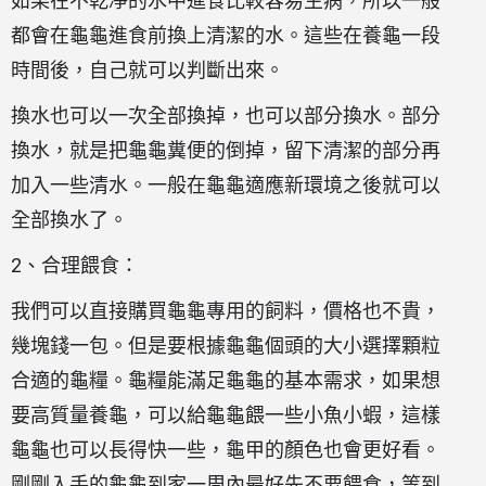
如果在不乾凈的水中進食比較容易生病，所以一般
都會在龜龜進食前換上清潔的水。這些在養龜一段
時間後，自己就可以判斷出來。
換水也可以一次全部換掉，也可以部分換水。部分
換水，就是把龜龜糞便的倒掉，留下清潔的部分再
加入一些清水。一般在龜龜適應新環境之後就可以
全部換水了。
2、合理餵食：
我們可以直接購買龜龜專用的飼料，價格也不貴，
幾塊錢一包。但是要根據龜龜個頭的大小選擇顆粒
合適的龜糧。龜糧能滿足龜龜的基本需求，如果想
要高質量養龜，可以給龜龜餵一些小魚小蝦，這樣
龜龜也可以長得快一些，龜甲的顏色也會更好看。
剛剛入手的龜龜到家一周內最好先不要餵食，等到