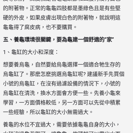
的附著物。正常的龜龜四肢都是墨綠色且是有些堅
硬的外皮，如果皮膚出現白色的附著物，就說明這
龜龜得了腐皮病，也不要購買。
五、養龜環境很關鍵，要為龜建一個舒適的“家”
1、龜缸的大小和深度：
想要養烏龜，自然要給烏龜選擇一個適合牠生存的
烏龜缸了。那麽怎麽挑選烏龜缸呢? 建議新手先買個
小號的烏龜缸，在沒有過濾設備的情況下，小號的
烏龜缸在清洗，換水方面會方便一些。先養小龜來
學習，一方面價格較低，另一方面可以先從中積累
一些經驗，所以龜缸的大小無需過大。
養龜的水位不宜過大，需要依據龜龜自身的大小，