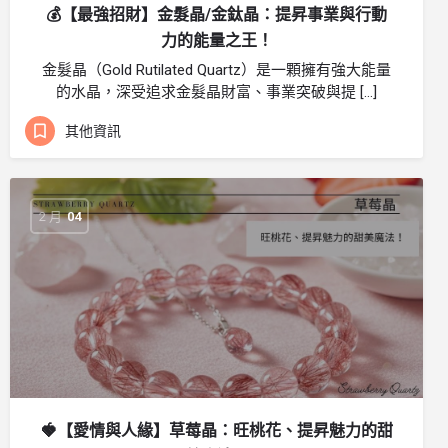
💰【最強招財】金髮晶/金鈦晶：提昇事業與行動
力的能量之王！
金髮晶（Gold Rutilated Quartz）是一顆擁有強大能量
的水晶，深受追求金髮晶財富、事業突破與提 […]
其他資訊
2 月
04
🍓【愛情與人緣】草莓晶：旺桃花、提昇魅力的甜