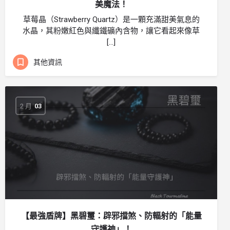
美魔法！
草莓晶（Strawberry Quartz）是一顆充滿甜美氣息的
水晶，其粉嫩紅色與纖鐵礦內含物，讓它看起來像草
[…]
其他資訊
2 月
03
【最強盾牌】黑碧璽：辟邪擋煞、防輻射的「能量
守護神」！