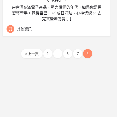
在這個充滿電子產品、壓力爆煲的年代，如果你是黑
碧璽新手，覺得自己： ✅ 成日好攰、心神恍惚 ✅ 去
完某些地方覺 […]
其他資訊
« 上一頁
1
...
6
7
8