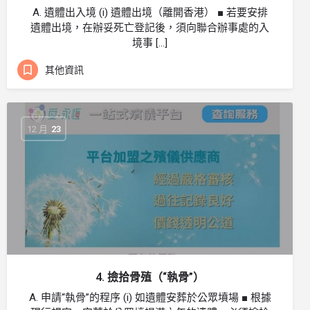
A. 遺體出入境 (i) 遺體出境（離開香港） ■ 若要安排
遺體出境，在辦妥死亡登記後，須向聯合辦事處的入
境事 […]
其他資訊
12 月
23
4. 撿拾骨殖（“執骨”）
A. 申請“執骨”的程序 (i) 如遺體安葬於公眾墳場 ■ 根據