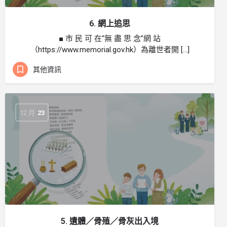
6. 網上追思
■ 市 民 可 在“無 盡 思 念”網 站
（https://www.memorial.gov.hk）為離世者開 […]
其他資訊
12 月
23
5. 遺體／骨殖／骨灰出入境