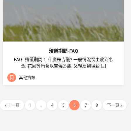
殯儀期間-FAQ
FAQ- 殯儀期間 1. 什麼是吉儀? 一般情況喪主收到帛
金, 花圈等均會以吉儀答謝. 又親友到場致 […]
其他資訊
« 上一頁
1
...
4
5
6
7
8
下一頁 »