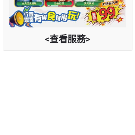
九龍何文田公主道105號
立即導行
<查看服務>
自助餐優惠
Whatsapp報錯
為了能提供一個免費而好用既平台，如發現錯誤請通
知我們，或大家可提出改善。
同區的服務