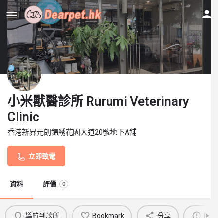
小米獸醫診所 Rurumi Veterinary
Clinic
香港新界元朗錦綉花園大道20號地下A舖
立即致電
資料
評價
0
導航到診所
Bookmark
分享
回報