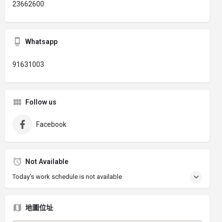
23662600
Whatsapp
91631003
Follow us
Facebook
Not Available
Today's work schedule is not available
地圖位址