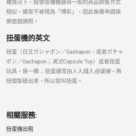
種情況下，經營這種機器與一般的商品銷售方式
相似，通常不被視為「博彩」，因此無需申請娛
樂遊戲牌照。
扭蛋機的英文
扭蛋（日文ガシャポン／Gashapon，或者ガチャ
ポン／Gachapon；
英文
Capsule Toy）或者扭蛋
玩具，係一類 … 扭蛋通常由人入錢入
扭蛋機
，再
扭個掣碌出來，所以就叫扭蛋。
相關服務:
扭蛋機出租