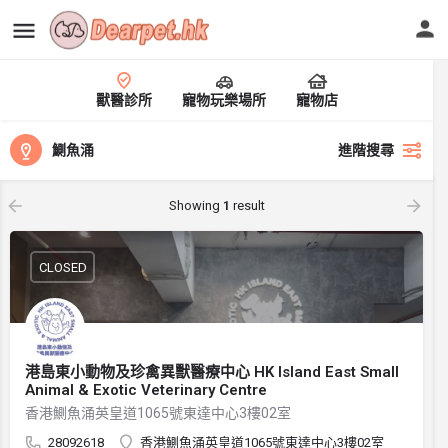
獸醫診所
寵物玩樂場所
寵物店
鰂魚涌
進階搜尋
Showing
1
result
CLOSED
港島東小動物及珍禽異獸醫療中心 HK Island East Small
Animal & Exotic Veterinary Centre
香港鰂魚涌英皇道1065號東達中心3樓02室
28092618
香港鰂魚涌英皇道1065號東達中心3樓02室