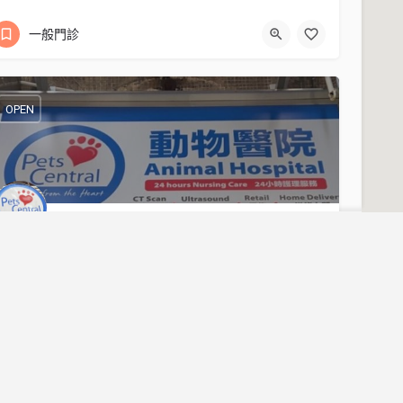
23234417
一般門診
香港九龍旺角亞皆老街124E號怡安閣地下14號舖
OPEN
ets Central 旺角動物醫院 Pets Central MongKok
ospital
香港九龍旺角上海街484至488號順明大廈1樓和2樓
一般門診
23092139
合作平台
聯
香港九龍旺角上海街484至488號順明大廈1樓和2樓
家居維修課程
一般
CLOSED
cs@d
室內設計