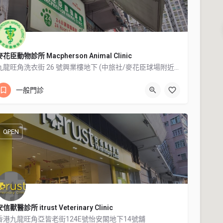
麥花臣動物診所 Macpherson Animal Clinic
九龍旺角洗衣街 26 號興業樓地下 (中旅社/麥花臣球場附近，或洗衣街與山東街交界附近)
27812386
九龍旺角洗衣街 26 號興業樓
一般門診
OPEN
信獸醫診所 itrust Veterinary Clinic
香港九龍旺角亞皆老街124E號怡安閣地下14號舖