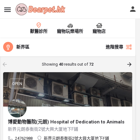
獸醫診所
寵物玩樂場所
寵物店
新界區
進階搜尋
Showing
40
results out of
72
OPEN
博愛動物醫院(元朗) Hospital of Dedication to Animals
新界元朗泰衡街2號大興大厦地下F鋪
24762988
新界元朗泰衡街2號大興大厦地下F鋪