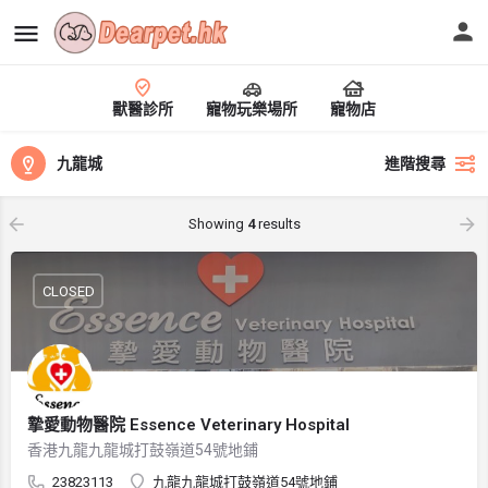
獸醫診所
寵物玩樂場所
寵物店
九龍城
進階搜尋
Showing
4
results
CLOSED
摯愛動物醫院 Essence Veterinary Hospital
香港九龍九龍城打鼓嶺道54號地鋪
23823113
九龍九龍城打鼓嶺道54號地鋪