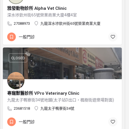
雅發動物診所 Alpha Vet Clinic
深水埗欽州街65號榮業商業大廈4樓4室
27088973
九龍深水埗欽州街65號榮業商業大廈
一般門診
CLOSED
專寵獸醫診所 VPro Veterinary Clinic
九龍太子鴨寮街34號地舖(太子站D出口，楓樹街遊樂場對面)
23681518
九龍太子鴨寮街34號
一般門診