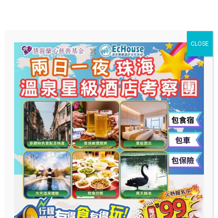
CLOSE
元朗鳳琴街22號金龍樓地下15A號
立即導行
服務分類
一般門診