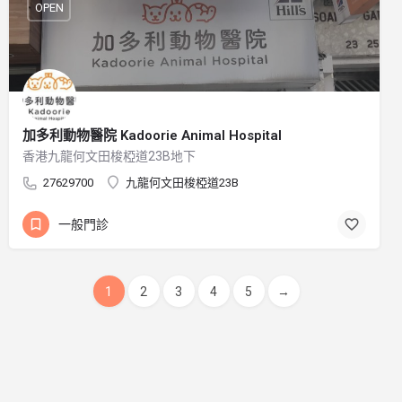
OPEN
加多利動物醫院 Kadoorie Animal Hospital
香港九龍何文田梭椏道23B地下
27629700
九龍何文田梭椏道23B
一般門診
1
2
3
4
5
→