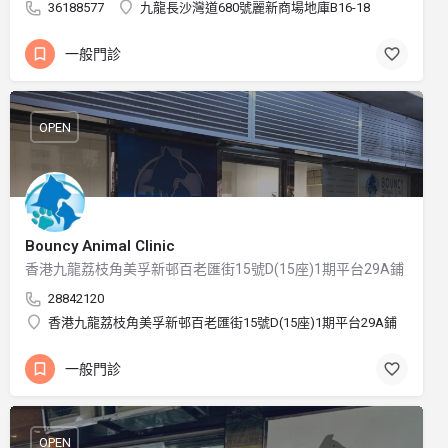
36188577
九龍長沙灣道680號麗新商場地庫B16-18
一般門診
OPEN
Bouncy Animal Clinic
香港九龍荔枝角美孚新邨百老匯街15號D(15座)1期平台29A鋪
28842120
香港九龍荔枝角美孚新邨百老匯街15號D(15座)1期平台29A鋪
一般門診
OPEN