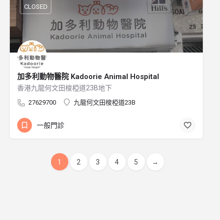
CLOSED
加多利動物醫院 Kadoorie Animal Hospital
香港九龍何文田梭椏道23B地下
27629700
九龍何文田梭椏道23B
一般門診
1
2
3
4
5
→