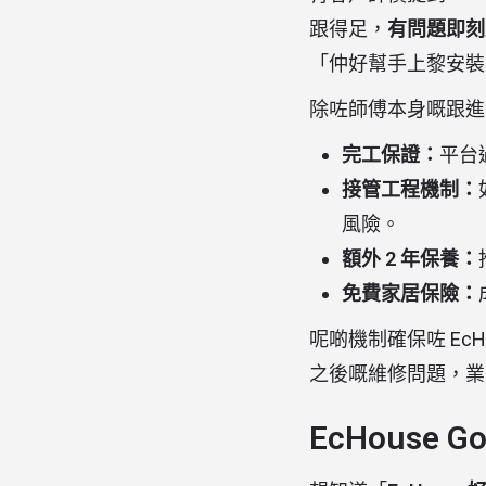
跟得足，
有問題即刻
「仲好幫手上黎安裝
除咗師傅本身嘅跟進，
完工保證：
平台
接管工程機制：
風險。
額外 2 年保養：
免費家居保險：
呢啲機制確保咗 Ec
之後嘅維修問題，業
EcHouse 