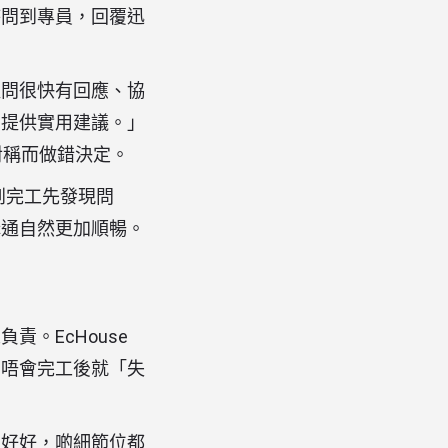
時問到專員，回覆迅
提問很快有回應、協
同提供實用建議。」
對稱而做錯決定。
到完工先發現問
溝通自然更加順暢。
。EcHouse
，唔會完工後就「失
亦好好，啲細節位都