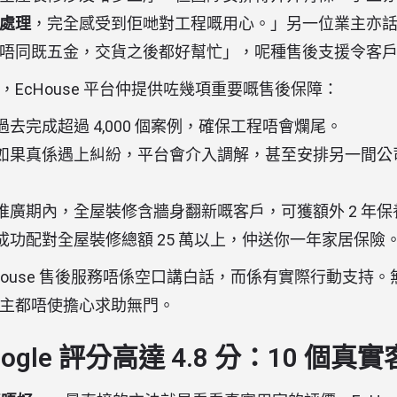
處理
，完全感受到佢哋對工程嘅用心。」另一位業主亦
唔同既五金，交貨之後都好幫忙」，呢種售後支援令客
EcHouse 平台仲提供咗幾項重要嘅售後保障：
過去完成超過 4,000 個案例，確保工程唔會爛尾。
如果真係遇上糾紛，平台會介入調解，甚至安排另一間公
推廣期內，全屋裝修含牆身翻新嘅客戶，可獲額外 2 年保
成功配對全屋裝修總額 25 萬以上，仲送你一年家居保險
House 售後服務唔係空口講白話，而係有實際行動支持
主都唔使擔心求助無門。
Google 評分高達 4.8 分：10 個