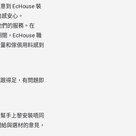
EcHouse 裝
倍感安心。
他們的服務。在
EcHouse 職
質量和傢俱用料感到
都跟得足，有問題即
好幫手上黎安裝唔同
們給與選材的意見，