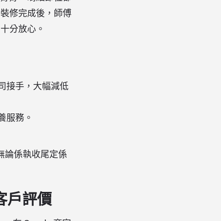
話裝修完成後，師傅
戶十分放心。
司接手，大幅減低
養服務。
。
。無論係執收尾定係
真實客戶評價