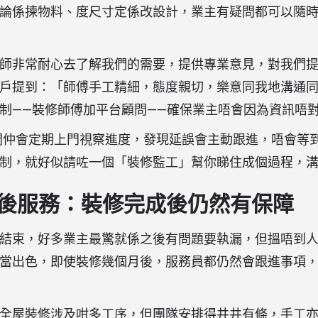
論係揀物料、度尺寸定係改設計，業主有疑問都可以隨
師非常耐心去了解我們的需要，提供專業意見，對我們
戶提到：「師傅手工精細，態度親切，樂意同我地溝通
制——裝修師傅加平台顧問——確保業主唔會因為資訊唔
裝修顧問仲會定期上門視察進度，發現延誤會主動跟進，唔會等
制，就好似請咗一個「裝修監工」幫你睇住成個過程，
e 售後服務：裝修完成後仍然有保障
結束，好多業主最驚就係之後有問題要執漏，但搵唔到人負責
當出色，即使裝修幾個月後，服務員都仍然會跟進事項
全屋裝修涉及咁多工序，但團隊安排得井井有條，手工