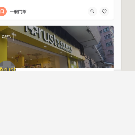
27812386
九龍旺角洗衣街 26 號興業樓
一般門診
OPEN
信獸醫診所 itrust Veterinary Clinic
香港九龍旺角亞皆老街124E號怡安閣地下14號舖
23234417
一般門診
香港九龍旺角亞皆老街124E號怡安閣地下14號舖
合作平台
聯
家居維修課程
一般
OPEN
cs@d
室內設計