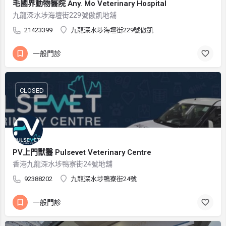
毛國界動物醫院 Any. Mo Veterinary Hospital
九龍深水埗海壇街229號傲凱地舖
21423399
九龍深水埗海壇街229號傲凱
一般門診
CLOSED
PV上門獸醫 Pulsevet Veterinary Centre
香港九龍深水埗鴨寮街24號地舖
92388202
九龍深水埗鴨寮街24號
一般門診