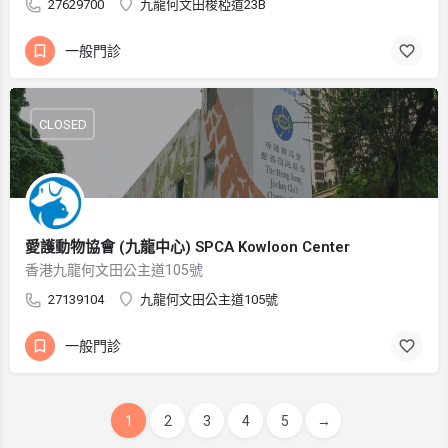
27629700
九龍何文田梭椏道23B
一般門診
CLOSED
愛護動物協會 (九龍中心) SPCA Kowloon Center
香港九龍何文田公主道105號
27139104
九龍何文田公主道105號
一般門診
1
2
3
4
5
→