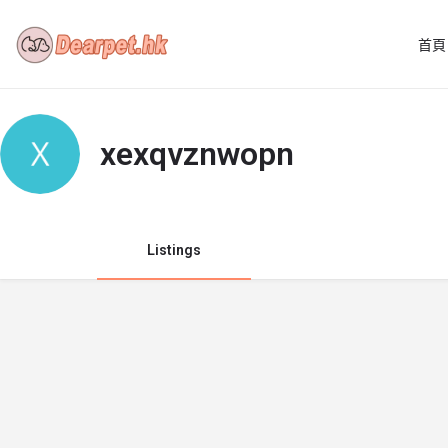
首頁
xexqvznwopn
Listings