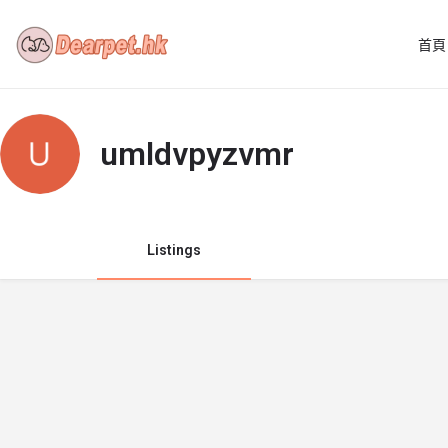
首頁
umldvpyzvmr
Listings