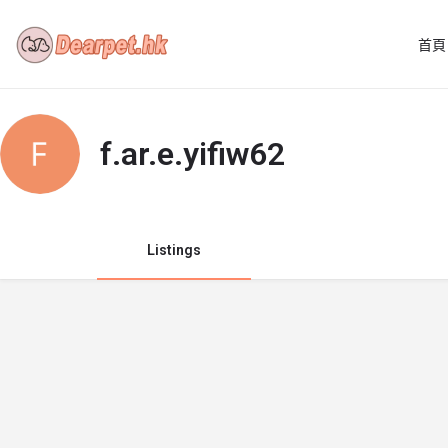
首頁
f.ar.e.yifiw62
Listings