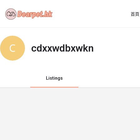
首頁
cdxxwdbxwkn
Listings