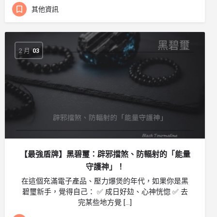
其他資訊
2 月
03
【最強盾牌】黑碧璽：辟邪擋煞、防輻射的「能量
守護神」！
在這個充滿電子產品、壓力爆煲的年代，如果你是黑
碧璽新手，覺得自己： ✅ 成日好攰、心神恍惚 ✅ 去
完某些地方覺 […]