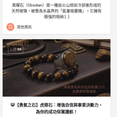
黑曜石（Obsidian）是一種由火山熔岩冷卻後形成的
天然玻璃，被譽為水晶界的「能量吸塵機」。它擁有
極強的吸納 […]
其他資訊
2 月
04
🐯【勇氣之石】虎眼石：增強自信與事業決斷力，
為你的成功保駕護航！