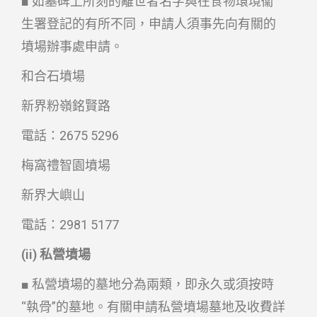
■ 如墓碑上所刻的離世者名字與在食物環境衞
生署登記的有所不同，申請人須事先向有關的
墳場辦事處申請。
和合石墳場
新界粉嶺銘賢路
電話：2675 5296
梅窩禮智園墳場
新界大嶼山
電話：2981 5177
(ii) 私營墳場
■ 私營墳場的墓地分為兩類，即永久或須按時
“執骨”的墓地。有關申請私營墳場墓地及收費詳