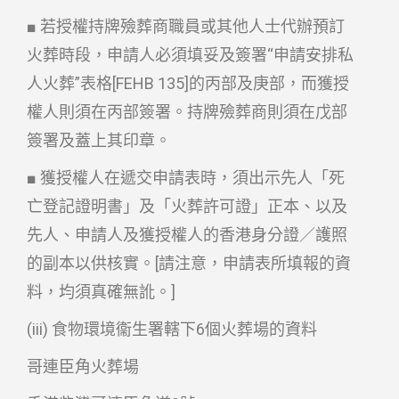
■ 若授權持牌殮葬商職員或其他人士代辦預訂
火葬時段，申請人必須填妥及簽署“申請安排私
人火葬”表格[FEHB 135]的丙部及庚部，而獲授
權人則須在丙部簽署。持牌殮葬商則須在戊部
簽署及蓋上其印章。
■ 獲授權人在遞交申請表時，須出示先人「死
亡登記證明書」及「火葬許可證」正本、以及
先人、申請人及獲授權人的香港身分證／護照
的副本以供核實。[請注意，申請表所填報的資
料，均須真確無訛。]
(iii) 食物環境衞生署轄下6個火葬場的資料
哥連臣角火葬場