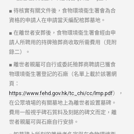
■ 待核實有關文件後，食物環境衞生署會為合
資格的申請人在申請當天編配棺葬墓地。
■ 在離世者安葬後，食物環境衞生署會經由申
請人所聘用的持牌殮葬商收取所需費用（見附
錄二）。
■ 離世者親屬可自行或委託殮葬商聘請已獲食
物環境衞生署登記的石廠（名單上載於該署網
頁：
https://www.fehd.gov.hk/tc_chi/cc/lmp.pdf
），
在公眾墳場的有關墓地上為離世者設置墓碑。
費用一般視乎碑石質料及刻銘的碑文而定，離
世者親屬可與石廠自行安排。