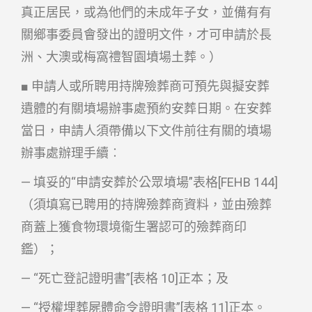
真正居民，或為他們的未成年子女，並備有有
關鄉事委員會發出的證明文件，才可申請於長
洲、大澳或梅窩禮智園墳場土葬。）
■ 申請人或所聘用持牌殮葬商可預先與擬安葬
遺體的有關墳場辦事處預約安葬日期。在安葬
當日，申請人須帶備以下文件前往有關的墳場
辦事處辦理手續︰
— 填妥的“申請安葬於公眾墳場”表格[FEHB 144]
（須填寫已聘用的持牌殮葬商資料，並由殮葬
商蓋上獲食物環境衞生署認可的殮葬商印
鑑）；
— “死亡登記證明書”[表格 10]正本；及
— “授權埋葬屍體命令證明書”[表格 11]正本。