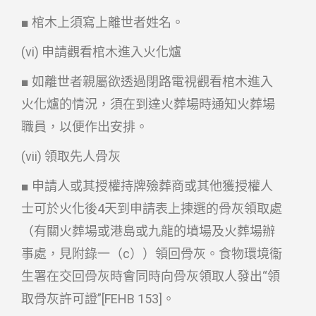
■ 棺木上須寫上離世者姓名。
(vi) 申請觀看棺木進入火化爐
■ 如離世者親屬欲透過閉路電視觀看棺木進入
火化爐的情況，須在到達火葬場時通知火葬場
職員，以便作出安排。
(vii) 領取先人骨灰
■ 申請人或其授權持牌殮葬商或其他獲授權人
士可於火化後4天到申請表上揀選的骨灰領取處
（有關火葬場或港島或九龍的墳場及火葬場辦
事處，見附錄一（c））領回骨灰。食物環境衞
生署在交回骨灰時會同時向骨灰領取人發出“領
取骨灰許可證”[FEHB 153]。