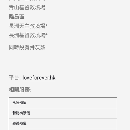
青山基督教墳場
離島區
長洲天主教墳場*
長洲基督教墳場*
同時設有骨灰龕
平台 :
loveforever.hk
相關服務:
永恆殯儀
新財福殯儀
臻誠殯儀