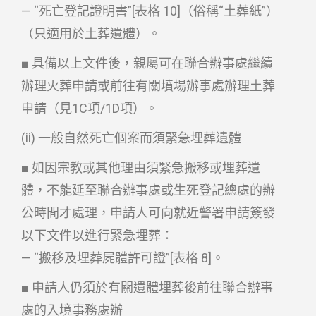
— “死亡登記證明書”[表格 10]（俗稱“土葬紙”）
（只適用於土葬遺體）。
■ 具備以上文件後，親屬可在聯合辦事處繼續
辦理火葬申請或前往有關墳場辦事處辦理土葬
申請（見1C項/1D項）。
(ii) 一般自然死亡個案而須緊急埋葬遺體
■ 如因宗教或其他理由須緊急搬移或埋葬遺
體，不能延至聯合辦事處或生死登記總處的辦
公時間才處理，申請人可向就近警署申請簽發
以下文件以進行緊急埋葬：
— “搬移及埋葬屍體許可證”[表格 8]。
■ 申請人仍須於有關遺體埋葬後前往聯合辦事
處的入境事務處辦