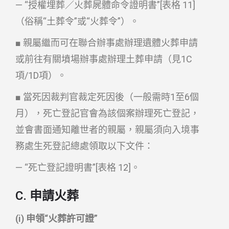
— “授權埋葬／火葬屍體命令證明書”[表格 11]
（俗稱“土葬令”或“火葬令”）。
■ 親屬繼而可在聯合辦事處辦理遺體火葬申請
或前往有關墳場辦事處辦理土葬申請（見1C
項/1D項）。
■ 當死因裁判官裁定死因後（一般需時1至6個
月），死亡登記官會為該個案辦理死亡登記，
並會書面通知離世者的親屬，親屬須向入境事
務處生死登記總處領取以下文件：
— “死亡登記證明書”[表格 12]。
C. 申請火葬
(i) 申領“火葬許可證”