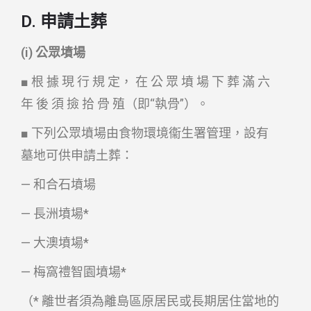
D. 申請土葬
(i) 公眾墳場
■ 根 據 現 行 規 定， 在 公 眾 墳 場 下 葬 滿 六
年 後 須 撿 拾 骨 殖（即“執骨”）。
■ 下列公眾墳場由食物環境衞生署管理，設有
墓地可供申請土葬：
— 和合石墳場
— 長洲墳場*
— 大澳墳場*
— 梅窩禮智園墳場*
（* 離世者須為離島區原居民或長期居住當地的