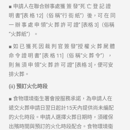
■ 申請人在聯合辦事處獲 簽 發“死 亡 登 記 證
明 書”[表 格 12]（俗 稱“行 街 紙”）後，可 在 同
一 辦 事 處 申 領“火 葬 許 可 證” [表格 3]（俗稱
“火葬紙”）。
■ 如 已 獲 死 因 裁 判 官 簽 發“授 權 火 葬 屍 體
命 令 證 明 書” [表 格 11]（俗 稱“火 葬 令”），
則 無 須 申 領“火 葬 許 可 證” [表格 3]，便可安
排火葬。
(ii) 預訂火化時段
■ 食物環境衞生署會按服務承諾，為申請人在
遞交火葬申請日翌日起計15天內提供尚未編配
的火化時段。申請人選擇火葬日期時，須確保
出殯時間與預訂的火化時段配合。食物環境衞