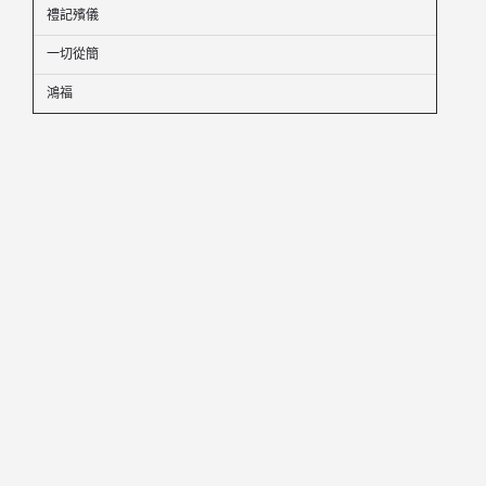
禮記殯儀
一切從簡
鴻福