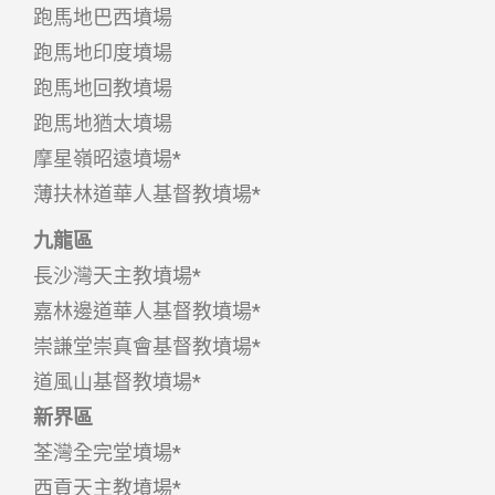
跑馬地巴西墳場
跑馬地印度墳場
跑馬地回教墳場
跑馬地猶太墳場
摩星嶺昭遠墳場*
薄扶林道華人基督教墳場*
九龍區
長沙灣天主教墳場*
嘉林邊道華人基督教墳場*
崇謙堂崇真會基督教墳場*
道風山基督教墳場*
新界區
荃灣全完堂墳場*
西貢天主教墳場*