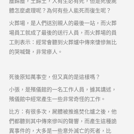
塵歸塵，土歸土，人有生必有死，但是死後屍
體怎麼處理呢？為何有些人能死而復生呢？
火葬場，是人們送別親人的最後一站，而火葬
場員工就成了最後的送行人員，而火葬場的員
工則表示：經常會聽到火葬爐中傳來悽慘無比
的哭喊聲，非常瘮人。
死後原知萬事空，但又真的是這樣嗎？
小張，是殯儀館的一名工作人員，據其講述，
殯儀館中經常產生一些非常奇怪的工作。
比方：有很多次，屍體被推進焚化爐之後，他
們都聽到其中傳來慘叫的聲響，而產生這種詭
異事件的，大多是一些意外滅亡的死者，比