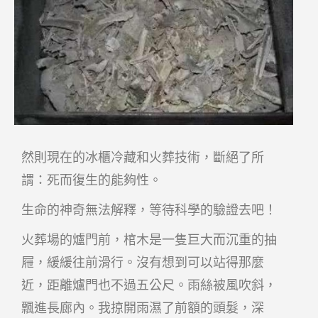
然則現在的冰櫃冷藏和火葬技術，斷絕了所
謂：死而復生的能夠性。
生命的神奇無法解釋，等待科學的驗證去吧！
火葬場的爐門前，棺木是一隻巨大而沉重的抽
屜，緩緩往前滑行。沒有想到可以站得那麼
近，距離爐門也不過五公尺。雨絲被風吹斜，
飄進長廊內。我掠開雨濕了前額的頭髮，深