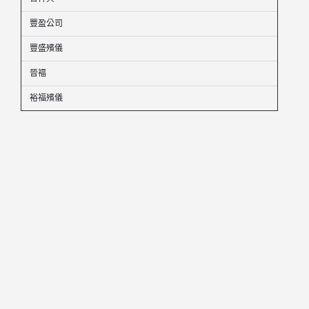
豐盈公司
豐盛殯儀
晉褔
裕福殯儀