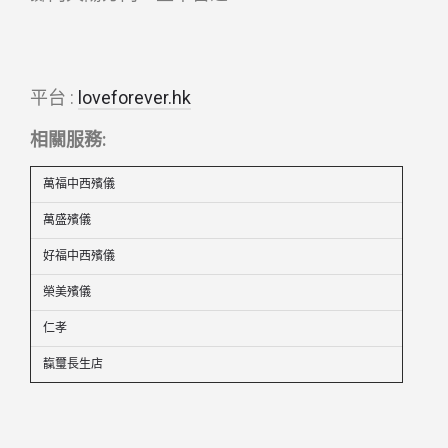
平台 :
loveforever.hk
相關服務:
萬福中西殯儀
萬盛殯儀
好福中西殯儀
榮美殯儀
仁孝
靝璽長生店