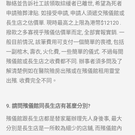
聯絡並告訴社工該領取綜緩者已離世, 希望為死者
申請殮葬津貼. 如接受申請, 申請人須遞交殯儀館或
長生店之估價單. 現時最高之上限為港幣$12120 .
撥款之多寡視乎殯儀估價單而定, 全部實報實銷. 一
般目前情況, 該筆費用可支付一個簡單的喪禮, 包括
一副棺木, 壽衣, 火化費, 一些簡單的儀式. 不過每間
殯儀館或長生店之收費都不同. 辦事者須多問及了
解清楚例如在醫院殮房出殯或在殯儀館租用靈堂
出殯. 收費完全不同。
9. 請問殯儀館同長生店有甚麼分別?
殯儀館跟長生店都是替家屬辦理先人身後事, 最大
分別是長生店是一所較為細少的店舖, 而殯儀館內