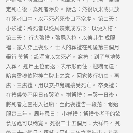
定死亡後，為死者淨身。 飯含：然後以米或貝放
在死者口中，以示死者死後口不常虛。 第二天：
小殮禮：將死者以殮具裝束成方形，以便入棺。
第三天： 行大殮禮，殮屍入棺，以俟其生 成服
禮：家人穿上喪服。 士人的葬禮在死後第三個月
舉行 奠祭：設酒食以文死者。 窆禮：到了墓地後
入葬。 迎尸主位而返，表示形而住，迎魂而還，
暗含靈魂依附神主牌上之意。 回家後行初虞、再
虞、三虞禮，用以安撫鬼魂接受死亡。 卒哭禮：
在禮儀後不用日夜哭泣。 祔祭禮：卒哭一日後，
將死者之靈祔入祖廟，至此喪禮告一段落，開始
服喪三年。 周年忌日： 小祥禮：祭禮後孝子的飲
食居處可以稍寬。 死後二十五個月：大祥祭。 死
後三十七個月：禫祭。至此三年之喪結束，孝子