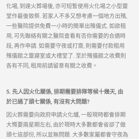
化場, 到達火葬場後, 亦可短暫使用火化場之小型靈
堂作最後致祭. 若家人不多又想考慮一個地方出殯,
一些醫院提供免費一小時的簡單出殯儀式. 如欲租
用, 可先聯絡有關之醫院查看有否你需要的合適時
段, 再作申請. 如需要守夜或打齋, 則需要付款租用
殯儀館之靈寢室或大禮堂了. 至於殯儀館之收費則
各有不同, 租用前請留意有關之收費。
5. 先人因火化關係, 排期需要排隊等候十幾天, 由
於已過了頭七關係, 有沒有大問題?
因火葬需要向政府申請火化爐, 一般現時都會排期
大慨要兩星期左右, 由於現時大多數都會省卻了做
頭七這部份, 所以並無問題. 大多數家屬都會守夜為