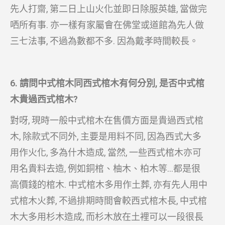
先人打齋, 第二日上山火化並即日除服英雄, 當做完
哂所有事. 亦一樣有家屬會在佛堂或道館為先人做
三七法事, 不過為數都不多. 因為戴孝時間較長。
6. 請問中式棺木同西式棺木有何分別, 是否中式棺
木貴過西式棺木?
對呀, 現時一般中式棺木在售價方面是貴過西式棺
木, 除款式不同外, 主要是用料不同, 因為西式大多
用作火化, 多為什木造成, 當然, 一些西式棺木亦可
用名貴料去造, 例如銅棺、柚木、柏木等…都是很
高價錢的棺木. 中式棺木多用作土葬, 亦有先人用中
式棺木火葬, 不過排期時間會較西式棺木長, 中式棺
木大多用杉木造成, 而杉木放在土裡可以一段很長