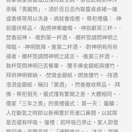
祟稱「喪鬮煞」，須於百日忌內取靈桌桌裙一端
或香條等用以洗身，病就會痊癒。 祭祀禮儀： -神
前擺供祭品。 -點燃神案蠟燭。 -神前獻茶三杯。 -
焚香迎神。 -敬酌第一杯酒。 -擲杯筊請問神明之
降臨。 -神明既降，進第二杯酒。 -對神明有所祈
禱者，擲杯筊請問神明之諾言。 -進第三杯酒。 -
執杯筊問神明已否餐畢。 -雙手捧金銀紙與爆竹，
拜供神明察納。 -焚燒金銀紙，燃放爆竹。 -持酒
潑洒金銀紙，稱曰「奠酒」，然後撤收祭品。 -拜
佛、祭祀祖先，儀式僅有繁簡之差，大體相同。 -
儒家「三年之喪」的喪禮儀式： 第一天： 屬纊：
人在斷氣之時即以新棉置於死者口鼻間，以試探
是否還有呼吸。 復禮：若呼吸已停止，家人即登
屋招魂。哀聲高呼：「魂歸來兮。」 沐浴：當碓