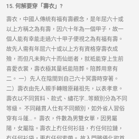
15. 何解要穿「壽衣」?
壽衣，中國人傳統有福有壽觀念，是年屈六十或
以上方稱之為有壽，因六十年為一個甲子，故一
個人能有幸能走過六十甲子便視之為有福有壽。
故先人需有年屈六十或以上方有資格穿壽衣成
殮，而但凡未夠六十而仙逝者，就祗能穿上生前
喜愛衣裳，壽衣極其量衹能陪葬。陪葬用意有
二。 一）先人在陰間到自己六十冥壽時穿著。
二）壽衣由先人親手轉贈原藉祖先，以表孝意。
壽衣以不同質料、款式、繡花字…等類別分為不同
等級。 不同藉貫人仕有不同類別，如外省人習俗
穿有斗蓬…。 壽衣，件數為男雙女單，因男屬
陽，女屬陰。壽衣上冇任何衫鈕，冇任何拉鏈，
冇任何衫袋，更冇任何索帶。 故入門殯儀化妝首