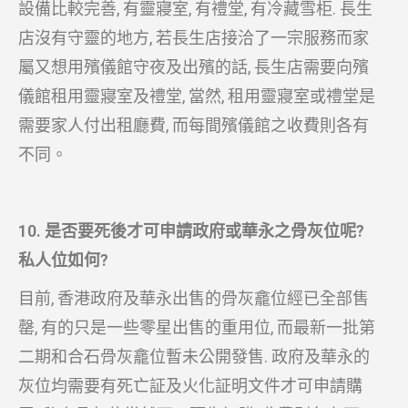
設備比較完善, 有靈寢室, 有禮堂, 有冷藏雪柜. 長生
店沒有守靈的地方, 若長生店接洽了一宗服務而家
屬又想用殯儀館守夜及出殯的話, 長生店需要向殯
儀館租用靈寢室及禮堂, 當然, 租用靈寢室或禮堂是
需要家人付出租廳費, 而每間殯儀館之收費則各有
不同。
10. 是否要死後才可申請政府或華永之骨灰位呢?
私人位如何?
目前, 香港政府及華永出售的骨灰龕位經已全部售
罄, 有的只是一些零星出售的重用位, 而最新一批第
二期和合石骨灰龕位暫未公開發售. 政府及華永的
灰位均需要有死亡証及火化証明文件才可申請購