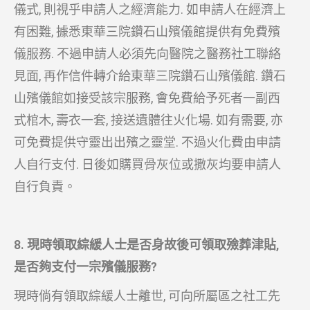
儀式, 則視乎申請人之經濟能力. 如申請人在經濟上
有困難, 據悉東華三院鑽石山殯儀館提供有免費殯
儀服務. 不過申請人必須先向醫院之醫務社工聯絡
見面, 再作信件轉介給東華三院鑽石山殯儀館. 鑽石
山殯儀館如接受該宗服務, 會免費給予死者一副西
式棺木, 壽衣一套, 接送遺體往火化場. 如有需要, 亦
可免費提供守靈出出殯之靈堂. 不過火化費由申請
人自行支付. 日後如購買骨灰位或撒灰均要申請人
自行負責。
8. 現時領取綜緩人士是否身故後可領取殮葬津貼,
是否夠支付一宗殯儀服務?
現時倘有領取綜緩人士離世, 可向所屬區之社工先