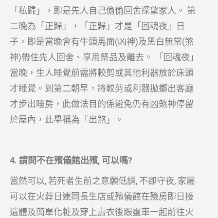
「私歸」，即是先人自己偷偷回舍探望家人。 第
二晚為「正歸」，「正歸」才是「回魂夜」日
子，即是當晚會有牛頭馬面(凶神)及黑白無常(煞
神)帶住先人回舍、享用祭品及離去。 「回魂夜」
當晚，生人睡覺前需將較剪或其他利器放於床頭
才睡覺。到第二朝早，將較剪或利器拋擲出客廳
才步出睡房，此做法目的係避免仍有凶煞神停留
於屋內，此舉稱為「出煞」。
4. 請問不在殯儀館出殯, 可以嗎?
當然可以, 若死者生前之意願低調, 不卻守夜, 家屬
可以在火葬日連同長生店或殯儀館在殮房即日接
遺體及簡單化粧及穿上壽衣後跟靈車一起前往火