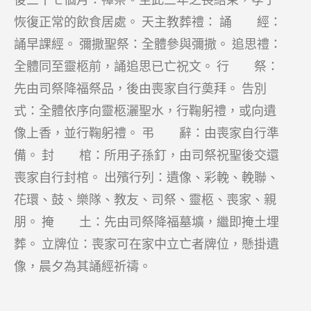
恢復正常的飲食居處。 天主教葬禮： 誦 經：
誦早課經。 彌撒聖祭：全體參與彌撒。 追思禮：
全體同至靈柩前，誦追思已亡祝文。 行 祭：
先由司祭降福祭品，後由喪家自行奠拜。 告別
式：全體依序向靈柩灑聖水，行鞠躬禮，或向遺
像上香，並行鞠躬禮。 弔 辭：由喪家自行準
備。 封 棺：所用子孫釘，由司祭祝聖後交還
喪家自行封棺。 出殯行列：遺像、彩輓、輓聯、
花環、鼓、樂隊、教友、司祭、靈柩、喪家、親
朋。 掩 土：先由司祭降福墓壙，繼即掩土埋
葬。 立牌位：喪家可在家中立亡者牌位，懸掛遺
像，晨夕為其誦經祈禱。