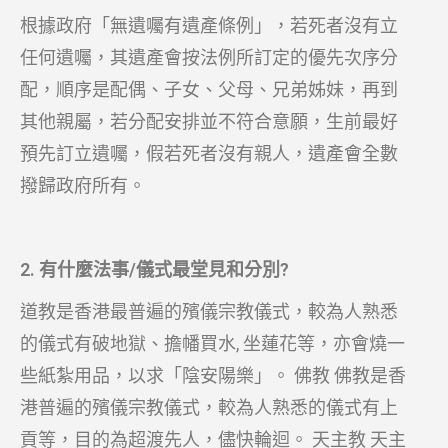
根據政府「無遺囑有遺產條例」，若死者沒有立
任何遺囑，其遺產會按法例所訂定的優先次序分
配，順序是配偶、子女、父母、兄弟姊妹，再到
其他親屬，若分配安排並不符合意願，生前最好
預先訂立遺囑，假若死者沒有親人，遺產會全數
撥歸政府所有。
2. 有什麼法事/儀式最堂見和分別?
道教是香港最普遍的殯儀宗教儀式，較為人熟悉
的儀式有破地獄、擔幡買水, 坐蓮花等，亦會燒一
些紙紮用品，以求「陰安陽樂」。 佛教 佛教是香
港普遍的殯儀宗教儀式，較為人熟悉的儀式有上
貢等，目的為超渡先人，儘快輪迴。 天主教 天主