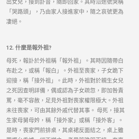
出女兒，接到訃音，隨即回家。其時沿途號哭稱
「哭路頭」，乃由家人接進家中，隨之哀號更為
凄絕。
12. 什麼是報外祖?
母死，報訃於外祖稱「報外祖」。其時因隨帶白
布赴之，或稱「報白」。外祖至喪家，子女跪下
迎接，稱「接外祖」。此時，外祖對於親生女兒
之死因查明詳備，偶或認為子女疏忽，即加咎責
罵，毫不容赦，足見外祖對喪家權限極大。外祖
未往喪家，可由其餘外戚代替其事。 母死，接其
生家母舅母妗，稱「接外家」或稱「接外客」。
是時，喪家門前排桌，其桌裙反面結之，桌上雖