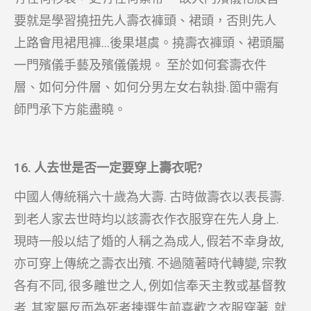
要就是學習撓扭先人壽衣褲頭、裙頭，否則先人
上路會甩裙甩褲…後果堪虞。撓壽衣褲頭、裙頭屬
一門殯儀手藝及殯儀儀規。 至於如何套壽衣件
層、如何分件層、如何分男左女右執掛.箇中需有
師門承下方能盡曉。
16. 人去世是否一定要穿上壽衣呢?
中國人傳統稱六十歲為大壽. 古時做壽衣以表長壽.
到老人家去世時均以該壽衣作衣服穿在先人身上.
現時一般以結了婚的人稱之為成人, 假若不幸身故,
亦可穿上傳統之壽衣出殯. 不過隨著時代轉變, 宗教
各有不同, 很多離世之人, 例如信奉天主教或基督教
者, 其家屬反而為死者揀選生前喜歡之衣服穿著. 就