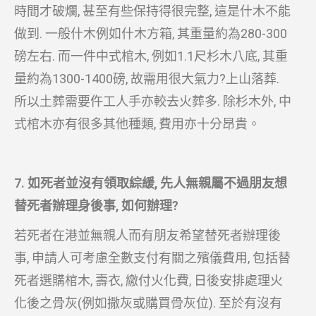
時間才破爛, 甚至有些保持得很完整, 這是什木不能
做到. 一般什木例如什木方箱, 其重量約為280-300
磅左右. 而一件中式棺木, 例如1.1尺杉木八底, 其重
量約為1300-1400磅, 故需用很大氣力?上山落葬.
所以土葬需要仵工人手亦較去火葬多. 除杉木外, 中
式棺木亦有很多其他種類, 費用亦十分昂貴。
7. 如死者並沒有領取綜緩, 先人無親屬不過朋友想
替死者辦理身後事, 如何辦理?
若死者在港並無親人而有朋友希望替死者辦理後
事, 申請人可考慮全數支付有關之殯儀費用, 包括替
死者選購棺木, 壽衣, 繳付火化費, 日後安排處理火
化後之骨灰(例如撒灰或購買骨灰位). 至於有沒有