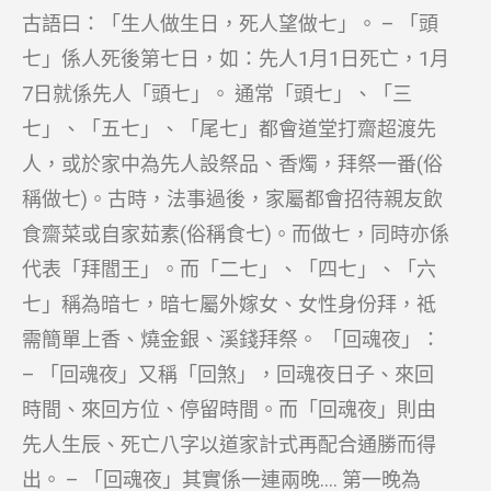
古語曰：「生人做生日，死人望做七」。 – 「頭
七」係人死後第七日，如：先人1月1日死亡，1月
7日就係先人「頭七」。 通常「頭七」、「三
七」、「五七」、「尾七」都會道堂打齋超渡先
人，或於家中為先人設祭品、香燭，拜祭一番(俗
稱做七)。古時，法事過後，家屬都會招待親友飲
食齋菜或自家茹素(俗稱食七)。而做七，同時亦係
代表「拜閻王」。而「二七」、「四七」、「六
七」稱為暗七，暗七屬外嫁女、女性身份拜，祗
需簡單上香、燒金銀、溪錢拜祭。 「回魂夜」：
– 「回魂夜」又稱「回煞」，回魂夜日子、來回
時間、來回方位、停留時間。而「回魂夜」則由
先人生辰、死亡八字以道家計式再配合通勝而得
出。 – 「回魂夜」其實係一連兩晚…. 第一晚為