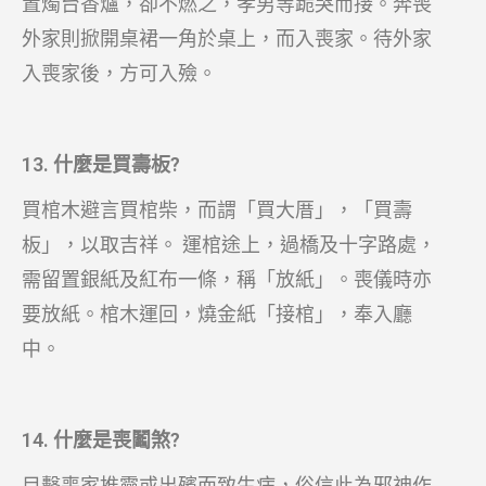
置燭台香爐，卻不燃之，孝男等跪哭而接。奔喪
外家則掀開桌裙一角於桌上，而入喪家。待外家
入喪家後，方可入殮。
13. 什麼是買壽板?
買棺木避言買棺柴，而謂「買大厝」，「買壽
板」，以取吉祥。 運棺途上，過橋及十字路處，
需留置銀紙及紅布一條，稱「放紙」。喪儀時亦
要放紙。棺木運回，燒金紙「接棺」，奉入廳
中。
14. 什麼是喪鬮煞?
目擊喪家推靈或出殯而致生病，俗信此為邪神作