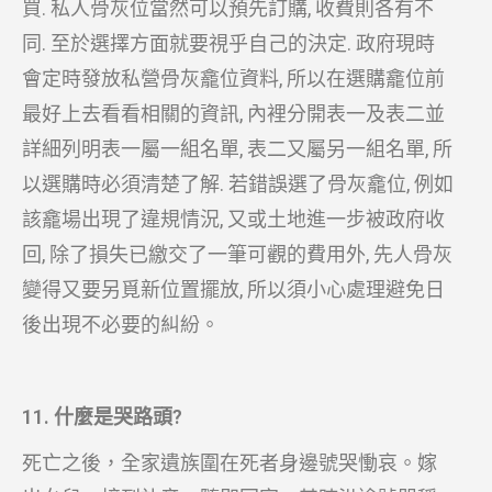
買. 私人骨灰位當然可以預先訂購, 收費則各有不
同. 至於選擇方面就要視乎自己的決定. 政府現時
會定時發放私營骨灰龕位資料, 所以在選購龕位前
最好上去看看相關的資訊, 內裡分開表一及表二並
詳細列明表一屬一組名單, 表二又屬另一組名單, 所
以選購時必須清楚了解. 若錯誤選了骨灰龕位, 例如
該龕場出現了違規情況, 又或土地進一步被政府收
回, 除了損失已繳交了一筆可觀的費用外, 先人骨灰
變得又要另覓新位置擺放, 所以須小心處理避免日
後出現不必要的糾紛。
11. 什麼是哭路頭?
死亡之後，全家遺族圍在死者身邊號哭慟哀。嫁