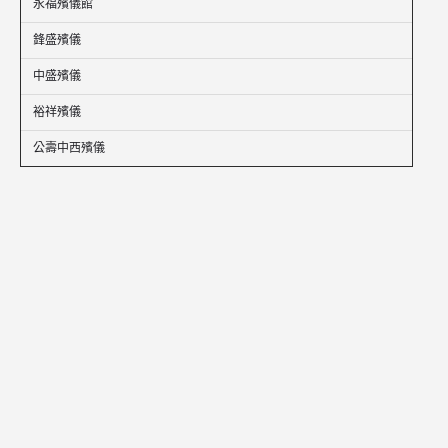
永福殯儀館
鋒盛殯儀
中盛殯儀
裕祥殯儀
公壽中西殯儀